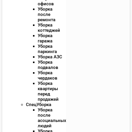
офисов
Уборка
после
ремонта
Уборка
коттеджей
Уборка
гаража
Уборка
паркинга
Уборка АЗС
Уборка
подвалов
Уборка
чердаков
Уборка
квартиры
перед
продажей
СпецУборка
Уборка
после
асоциальных
людей
Уборка