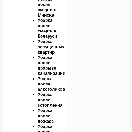
после
смерти в
Минске
Уборка
после
смерти в
Беларуси
Уборка
запущенных
квартир
Уборка
после
прорыва
канализации
Уборка
после
алкоголиков
Уборка
после
затопления
Уборка
после
пожара
Уборка
после