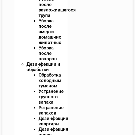
после
разложившегося
трупа
Уборка
после
смерти
домашних
животных
Уборка
после
похорон
Дезинфекции и
обработки
Обработка
холодным
туманом
Устранение
трупного
запаха
Устранение
запахов
Дезинфекция
квартиры
Дезинфекция
после