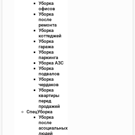
Уборка
офисов
Уборка
после
ремонта
Уборка
коттеджей
Уборка
гаража
Уборка
паркинга
Уборка АЗС
Уборка
подвалов
Уборка
чердаков
Уборка
квартиры
перед
продажей
СпецУборка
Уборка
после
асоциальных
людей