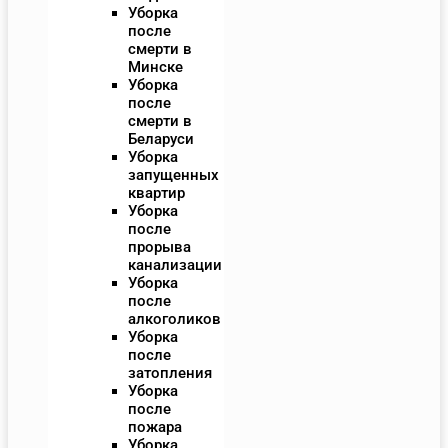
Уборка
после
смерти в
Минске
Уборка
после
смерти в
Беларуси
Уборка
запущенных
квартир
Уборка
после
прорыва
канализации
Уборка
после
алкоголиков
Уборка
после
затопления
Уборка
после
пожара
Уборка