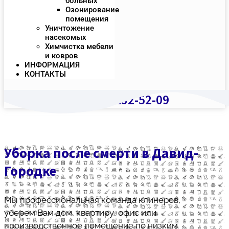
больных
Озонирование
помещения
Уничтожение
насекомых
Химчистка мебели
и ковров
ИНФОРМАЦИЯ
КОНТАКТЫ
+375 (29) 232-52-09
Уборка после смерти в Давид-
Городке
Мы профессиональная команда клинеров,
уберем Вам дом, квартиру, офис или
производственное помещение по низким