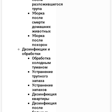
разложившегося
трупа
Уборка
после
смерти
домашних
животных
Уборка
после
похорон
Дезинфекции и
обработки
Обработка
холодным
туманом
Устранение
трупного
запаха
Устранение
запахов
Дезинфекция
квартиры
Дезинфекция
после