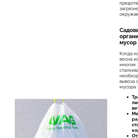
предотв
загрязн
окружа
Садов
орган
мусор
Когда н
весна и
многие
сталкив
необхо
вывоза 
мусора:
Тр
ли
ве
Ме
ра
ст
ко
От