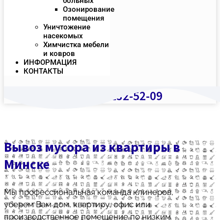
больных
Озонирование
помещения
Уничтожение
насекомых
Химчистка мебели
и ковров
ИНФОРМАЦИЯ
КОНТАКТЫ
+375 (29) 232-52-09
Вывоз мусора из квартиры в
Минске
Мы профессиональная команда клинеров,
уберем Вам дом, квартиру, офис или
производственное помещение по низким