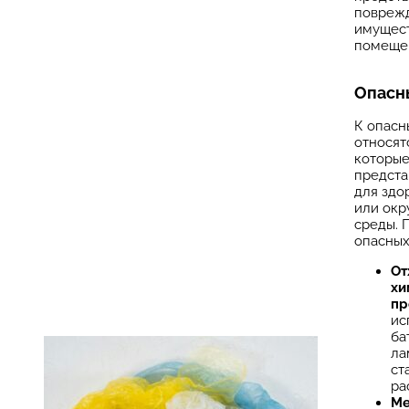
повреж
имущест
помеще
Опасн
К опасн
относят
которые
предста
для здо
или ок
среды. 
опасных
От
хи
пр
ис
ба
ла
ст
ра
Ме