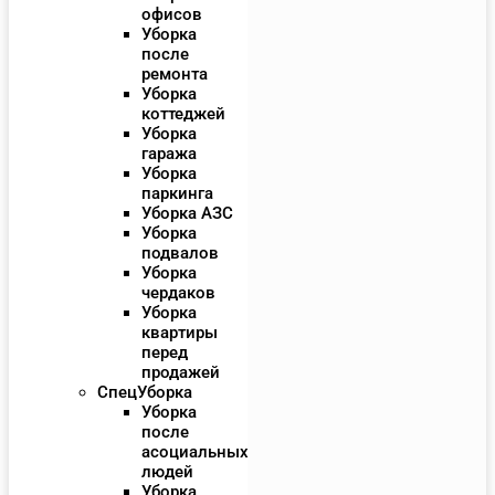
офисов
Уборка
после
ремонта
Уборка
коттеджей
Уборка
гаража
Уборка
паркинга
Уборка АЗС
Уборка
подвалов
Уборка
чердаков
Уборка
квартиры
перед
продажей
СпецУборка
Уборка
после
асоциальных
людей
Уборка