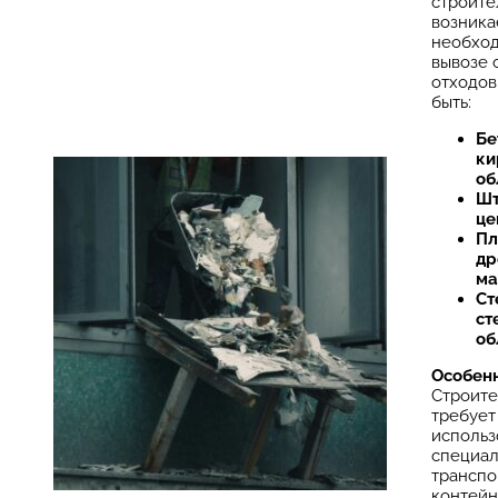
строите
возника
необход
вывозе 
отходов
быть:
Бе
ки
об
Шт
це
Пл
др
ма
Ст
ст
об
Особенн
Строите
требует
использ
специал
транспо
контейн