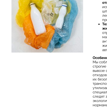
от
ис
шп
ле
пр
Те
жи
от
ма
ан
жи
ав
Особенн
Мы соб
строгие
вывозе 
отходов
их безо
транспо
утилиза
специал
следят 
экологи
нормами