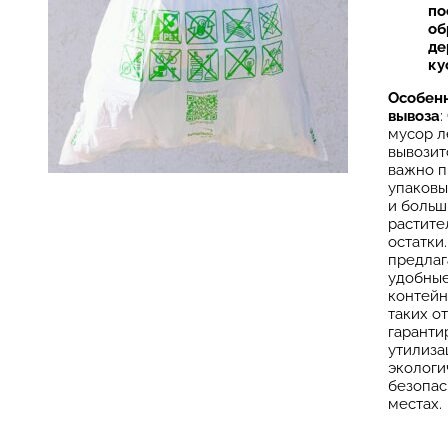
по
об
де
ку
Особен
вывоза
:
мусор л
вывозит
важно п
упаковы
и больш
растите
остатки
предла
удобны
контейн
таких о
гаранти
утилиза
экологи
безопа
местах.