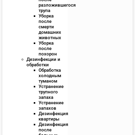
разложившегося
трупа
Уборка
после
смерти
домашних
животных
Уборка
после
похорон
Дезинфекции и
обработки
Обработка
холодным
туманом
Устранение
трупного
запаха
Устранение
запахов
Дезинфекция
квартиры
Дезинфекция
после