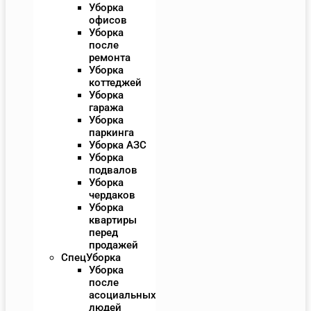
Уборка
офисов
Уборка
после
ремонта
Уборка
коттеджей
Уборка
гаража
Уборка
паркинга
Уборка АЗС
Уборка
подвалов
Уборка
чердаков
Уборка
квартиры
перед
продажей
СпецУборка
Уборка
после
асоциальных
людей