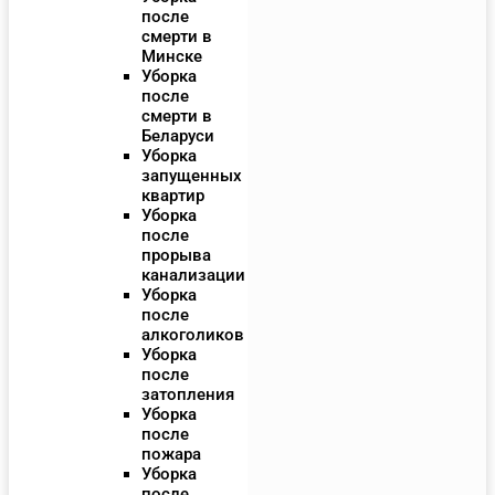
после
смерти в
Минске
Уборка
после
смерти в
Беларуси
Уборка
запущенных
квартир
Уборка
после
прорыва
канализации
Уборка
после
алкоголиков
Уборка
после
затопления
Уборка
после
пожара
Уборка
после