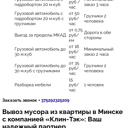
руб /
гидробортом 20 м.куб
заказ 3 часа
час
Грузовой автомобиль с
от 50
Грузчики 2
гидробортом 20 м.куб с
руб/
человека
грузчикам
час
от 0,75
Дорога в обе
Выезд за пределы МКАД
руб/
стороны
км
от 18
Грузовой автомобиль до
Минимальный
руб/
30 м.куб
заказ 2 часа
час
от 35
Грузовой автомобиль до
Грузчики 2
руб/
30 м.куб с грузчиками
человека
час
15
Разборка мебели
руб/
1 человек
час
Заказать звонок +
375292325209
Вывоз мусора из квартиры в Минске
с компанией «Клин-Тэк»: Ваш
надежный партнер