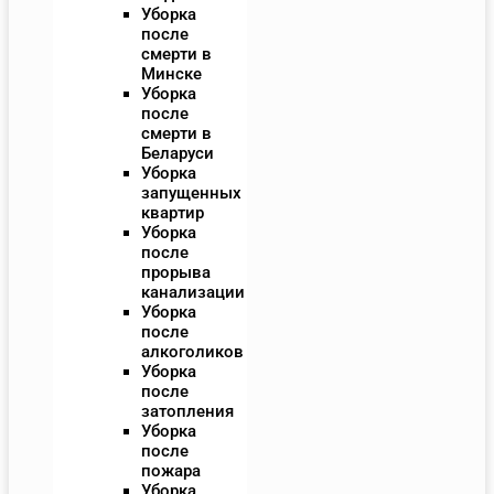
Уборка
после
смерти в
Минске
Уборка
после
смерти в
Беларуси
Уборка
запущенных
квартир
Уборка
после
прорыва
канализации
Уборка
после
алкоголиков
Уборка
после
затопления
Уборка
после
пожара
Уборка