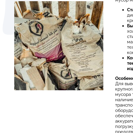
мусор м
Ст
ди
кр
Бы
хо
ст
ма
те
ко
Ко
те
из
Особенн
Для выв
крупног
мусора 
наличие
транспо
оборудо
обеспе
аккурат
погрузку
предот