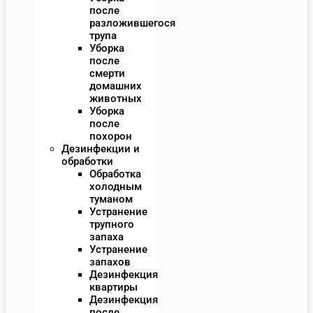
после
разложившегося
трупа
Уборка
после
смерти
домашних
животных
Уборка
после
похорон
Дезинфекции и
обработки
Обработка
холодным
туманом
Устранение
трупного
запаха
Устранение
запахов
Дезинфекция
квартиры
Дезинфекция
после