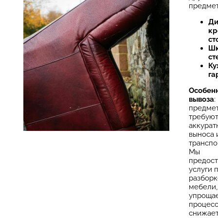
предмет
Ди
кр
ст
Шк
ст
Ку
га
Особен
вывоза
:
предме
требую
аккурат
выноса 
транспо
Мы
предос
услуги 
разборк
мебели,
упроща
процесс
снижает