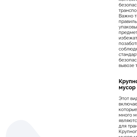
безопа
транспо
Важно 
правиль
упаковы
предмет
избежат
позабот
соблюд
стандар
безопас
вывозе 
Крупн
мусор
Этот ви
включае
которые
много м
являютс
для тра
Крупно