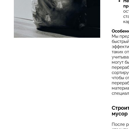
Не
пр
ос
ст
кар
Особенн
Мы пре
быстрый
эффекти
таких о
учитыва
могут б
перераб
сортиру
чтобы о
перера
материа
специал
Строи
мусор
После р