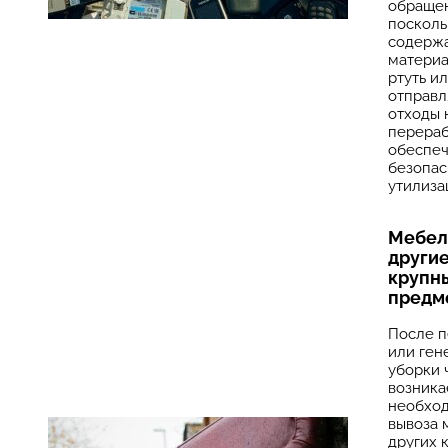
обращен
посколь
содержа
материа
ртуть и
отправл
отходы 
перераб
обеспеч
безопа
утилиза
Мебел
други
крупн
предм
После п
или ген
уборки 
возника
необхо
вывоза 
других 