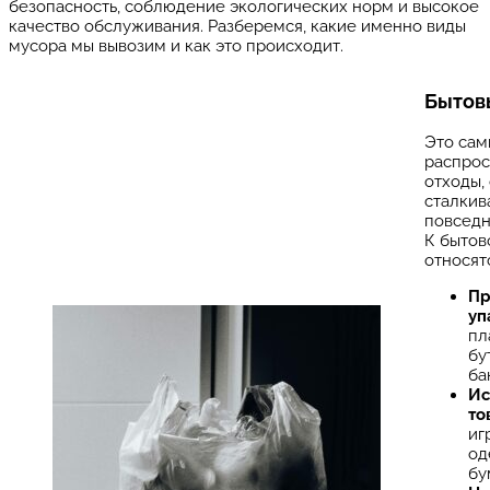
безопасность, соблюдение экологических норм и высокое
качество обслуживания. Разберемся, какие именно виды
мусора мы вывозим и как это происходит.
Бытов
Это сам
распро
отходы,
сталкив
повседн
К бытов
относят
Пр
уп
пл
бу
ба
Ис
то
иг
од
бу