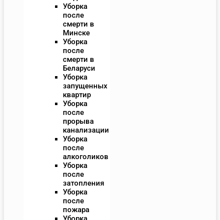
Уборка
после
смерти в
Минске
Уборка
после
смерти в
Беларуси
Уборка
запущенных
квартир
Уборка
после
прорыва
канализации
Уборка
после
алкоголиков
Уборка
после
затопления
Уборка
после
пожара
Уборка