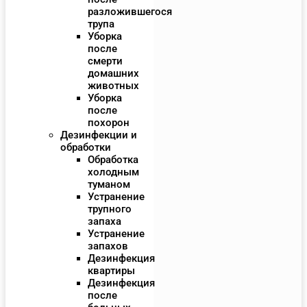
разложившегося
трупа
Уборка
после
смерти
домашних
животных
Уборка
после
похорон
Дезинфекции и
обработки
Обработка
холодным
туманом
Устранение
трупного
запаха
Устранение
запахов
Дезинфекция
квартиры
Дезинфекция
после