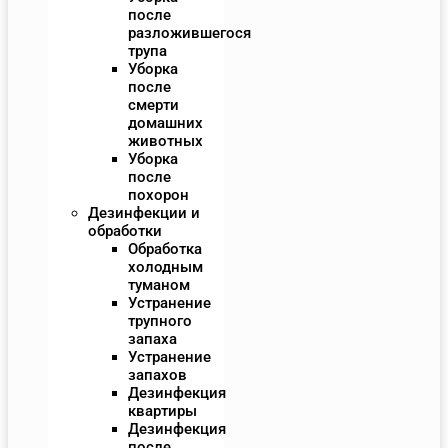
после
разложившегося
трупа
Уборка
после
смерти
домашних
животных
Уборка
после
похорон
Дезинфекции и
обработки
Обработка
холодным
туманом
Устранение
трупного
запаха
Устранение
запахов
Дезинфекция
квартиры
Дезинфекция
после