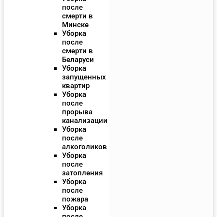
после
смерти в
Минске
Уборка
после
смерти в
Беларуси
Уборка
запущенных
квартир
Уборка
после
прорыва
канализации
Уборка
после
алкоголиков
Уборка
после
затопления
Уборка
после
пожара
Уборка
после