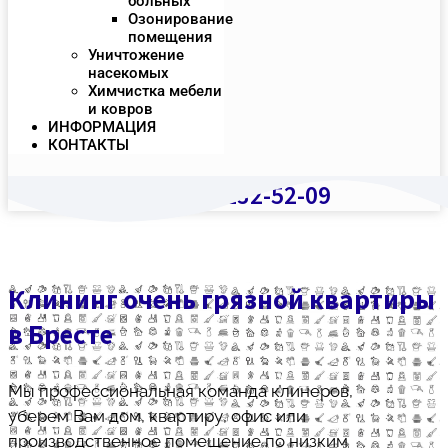
больных
Озонирование
помещения
Уничтожение
насекомых
Химчистка мебели
и ковров
ИНФОРМАЦИЯ
КОНТАКТЫ
+375 (29) 232-52-09
Клининг очень грязной квартиры
в Бресте
Мы профессиональная команда клинеров,
уберем Вам дом, квартиру, офис или
производственное помещение по низким