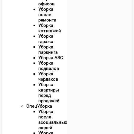
офисов
Уборка
после
ремонта
Уборка
коттеджей
Уборка
гаража
Уборка
паркинга
Уборка АЗС
Уборка
подвалов
Уборка
чердаков
Уборка
квартиры
перед
продажей
СпецУборка
Уборка
после
асоциальных
людей
Уборка