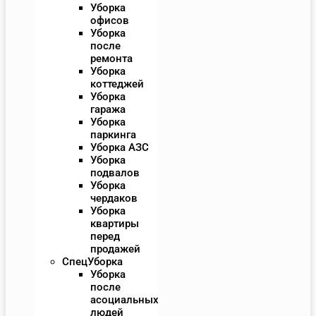
Уборка
офисов
Уборка
после
ремонта
Уборка
коттеджей
Уборка
гаража
Уборка
паркинга
Уборка АЗС
Уборка
подвалов
Уборка
чердаков
Уборка
квартиры
перед
продажей
СпецУборка
Уборка
после
асоциальных
людей